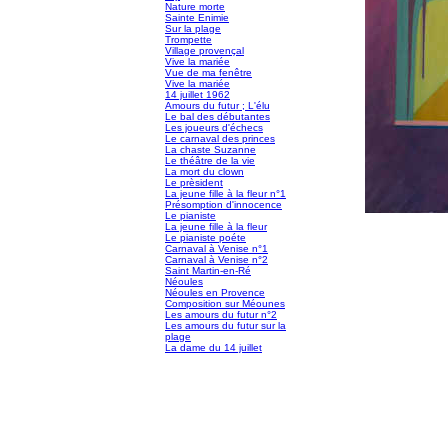
Nature morte
Sainte Enimie
Sur la plage
Trompette
Village provençal
Vive la mariée
Vue de ma fenêtre
Vive la mariée
14 juillet 1962
Amours du futur ; L'élu
Le bal des débutantes
Les joueurs d'échecs
Le carnaval des princes
La chaste Suzanne
Le théâtre de la vie
La mort du clown
Le prèsident
La jeune fille à la fleur n°1
Présomption d'innocence
Le pianiste
La jeune fille à la fleur
Le pianiste poéte
Carnaval à Venise n°1
Carnaval à Venise n°2
Saint Martin-en-Ré
Néoules
Néoules en Provence
Composition sur Méounes
Les amours du futur n°2
Les amours du futur sur la
plage
La dame du 14 juillet