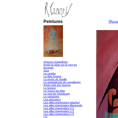
Peintures
[
Accue
Amours champêtres
Après la pluie sur le port du
becquet
Jazz
La corrida
La fête foraine
La photo de famille
La ramasseuse de coquillages
Après midi des faunes
Le buveur
Le joueur de flûte
Le port de Cherbourg
Le printemps
Les amoureux
Les villes imaginaires Istanbul
Les villes imaginaires Metropolis
Les villes imaginaires n°1
Les villes imaginaires n°2
Les villes imaginaires n°3
Lily