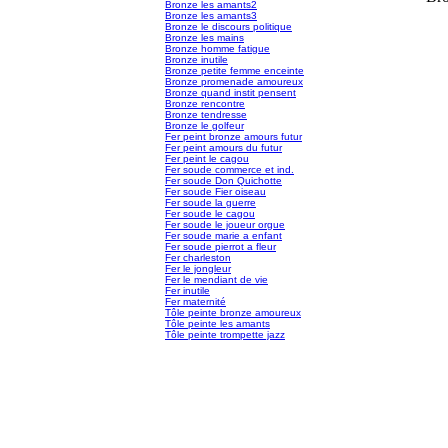
Bronze les amants2
Bronze les amants3
Bronze le discours politique
Bronze les mains
Bronze homme fatigue
Bronze inutile
Bronze petite femme enceinte
Bronze promenade amoureux
Bronze quand instit pensent
Bronze rencontre
Bronze tendresse
Bronze le golfeur
Fer peint bronze amours futur
Fer peint amours du futur
Fer peint le cagou
Fer soude commerce et ind.
Fer soude Don Quichotte
Fer soude Fier oiseau
Fer soude la guerre
Fer soude le cagou
Fer soude le joueur orgue
Fer soude marie a enfant
Fer soude pierrot a fleur
Fer charleston
Fer le jongleur
Fer le mendiant de vie
Fer inutile
Fer maternité
Tôle peinte bronze amoureux
Tôle peinte les amants
Tôle peinte trompette jazz