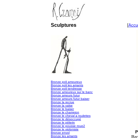
Sculptures
[
Accue
Bronze poli amoureux
Bronze poli les amants
Bronze poli tendresse
Bronze amoureux sur le banc
Bronze amours futur
Bronze amours futur baiser
Bronze la recrue
Bronze la valse
Bronze le baiser
Bronze le champion
Bronze le cheval a roulettes
Bronze le désoccupé
Bronze le pèlerin
Bronze le pousse roue2
Bronze le violoniste
P
Bronze envol
Bronze les amants
Bro