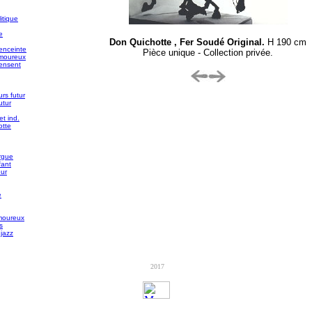
itique
e
Don Quichotte , Fer Soudé Original.
H 190 cm
enceinte
Pièce unique - Collection privée.
moureux
pensent
rs futur
utur
t ind.
otte
rgue
fant
eur
e
moureux
s
 jazz
2017