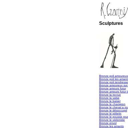
Sculptures
Bronze poli amoureux
Bronze poli les amant
Bronze poli tendresse
Bronze amoureux sur 
Bronze amours futur
Bronze amours futur b
Bronze la recrue
Bronze la valse
Bronze le baiser
Bronze le champion
Bronze le cheval a ro
Bronze le désoccupé
Bronze le pèlerin
Bronze le pousse rou
Bronze le violoniste
Bronze envol
Bronze les amants