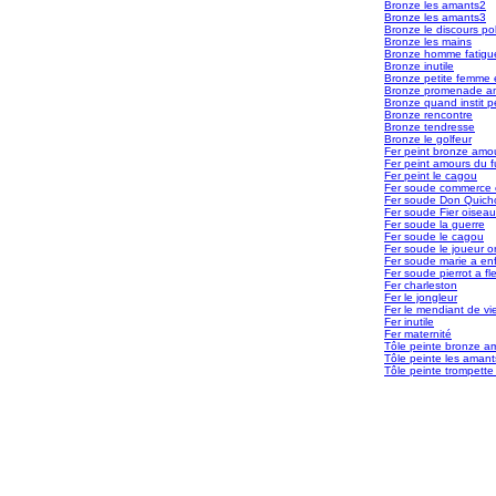
Bronze les amants2
Bronze les amants3
Bronze le discours pol
Bronze les mains
Bronze homme fatigu
Bronze inutile
Bronze petite femme 
Bronze promenade a
Bronze quand instit 
Bronze rencontre
Bronze tendresse
Bronze le golfeur
Fer peint bronze amou
Fer peint amours du f
Fer peint le cagou
Fer soude commerce e
Fer soude Don Quich
Fer soude Fier oiseau
Fer soude la guerre
Fer soude le cagou
Fer soude le joueur o
Fer soude marie a en
Fer soude pierrot a fl
Fer charleston
Fer le jongleur
Fer le mendiant de vi
Fer inutile
Fer maternité
Tôle peinte bronze a
Tôle peinte les amant
Tôle peinte trompette