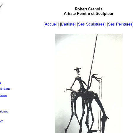
Robert Cranois
Artiste Peintre et Sculpteur
[
Accueil
] [
L'artiste
] [
Ses Sculptures
] [
Ses Peintures
s
le banc
aiser
ulettes
e2